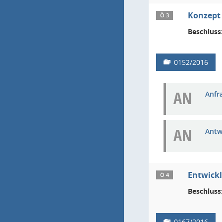
Konzept 
Ö 3
Beschluss
0152/2016
AN
Anfra
AN
Antw
Entwickl
Ö 4
Beschluss
0167/2016