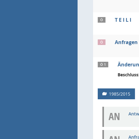
T E I L I
Ö
Anfragen
Ö
Änderung
Ö 1
Beschluss
1985/2015
AN
Antw
Anfra