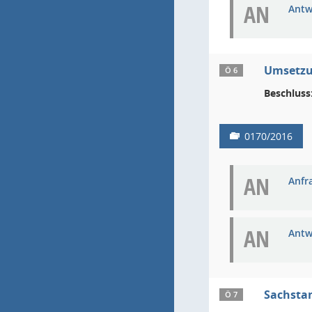
AN
Antw
Umsetzun
Ö 6
Beschluss
0170/2016
AN
Anfra
AN
Antw
Sachsta
Ö 7