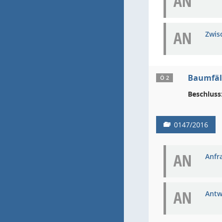
AN
AN
Zwis
Baumfäl
Ö 2
Beschluss
0147/2016
AN
Anfra
AN
Antw