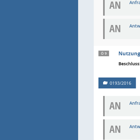
AN
Anfra
AN
Antw
Nutzung 
Ö 9
Beschluss
0193/2016
AN
Anfra
AN
Antw