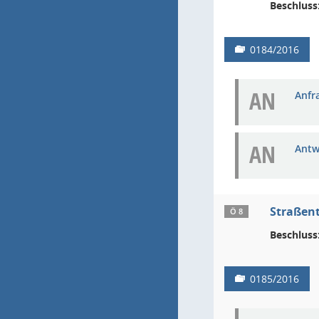
Beschluss
0184/2016
AN
Anfra
AN
Antw
Straßent
Ö 8
Beschluss
0185/2016