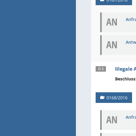
AN
Anfra
AN
Antw
Illegale
Ö 5
Beschluss
0168/2016
AN
Anfra