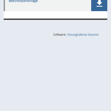
Beschlussvorlage
(Wird in
Software:
Sitzungsdienst
Session