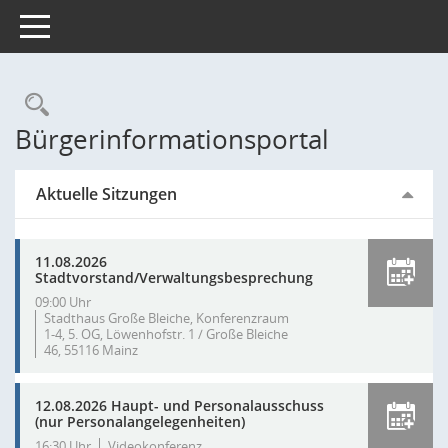
Toggle navigation
Rechercheauswahl
Bürgerinformationsportal
Aktuelle Sitzungen
11.08.2026
Stadtvorstand/Verwaltungsbesprechung
09:00 Uhr
Stadthaus Große Bleiche, Konferenzraum
1-4, 5. OG, Löwenhofstr. 1 / Große Bleiche
46, 55116 Mainz
12.08.2026 Haupt- und Personalausschuss
(nur Personalangelegenheiten)
16:30 Uhr
Videokonferenz