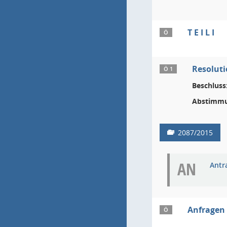
T E I L I
Ö
Resoluti
Ö 1
Beschluss
Abstimmu
2087/2015
AN
Antra
Anfragen
Ö