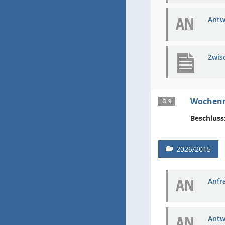
AN
Antw
Zwis
Wochenm
Ö 9
Beschluss
2026/2015
AN
Anfra
AN
Antw