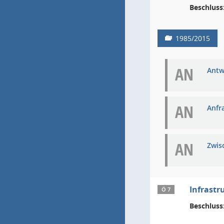
Beschluss
1985/2015
AN
Antw
AN
Anfra
AN
Zwis
Infrast
Ö 7
Beschluss