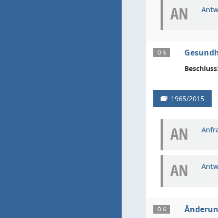
AN
Antw
Gesundh
Ö 5
Beschluss
1965/2015
AN
Anfra
AN
Antw
Änderung
Ö 6