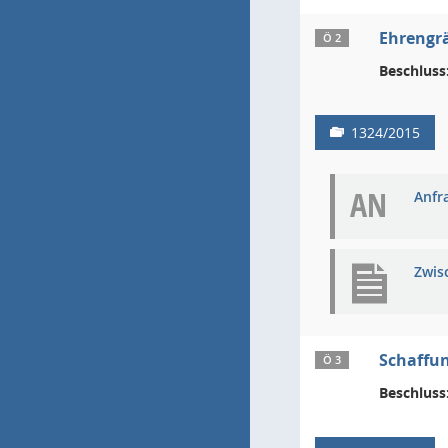
Ehrengrä
Ö 2
Beschluss
1324/2015
AN
Anfra
Zwis
Schaffun
Ö 3
Beschluss