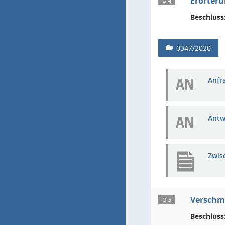
Erörteru
Ö 4
Beschluss
0347/2020
AN
Anfra
AN
Antw
Zwis
Verschm
Ö 5
Beschluss