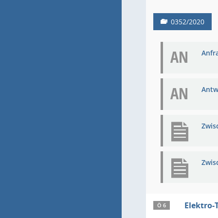
0352/2020
AN
Anfra
AN
Antw
Zwis
Zwis
Elektro-
Ö 6