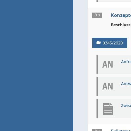
Konzept
Ö 3
Beschluss
0345/2020
AN
Anfra
AN
Antw
Zwis