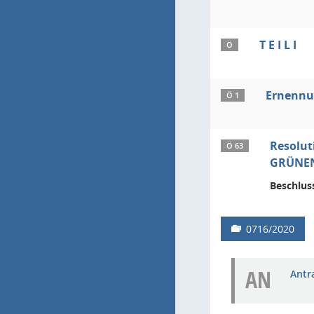
T E I L I
Ö
Ernennu
Ö 1
Resolut
Ö 63
GRÜNEN,
Beschlus
0716/2020
AN
Antra