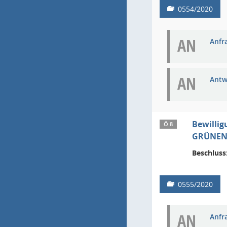
0554/2020
AN
Anfra
AN
Antw
Bewillig
Ö 8
GRÜNEN
Beschluss
0555/2020
AN
Anfra