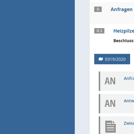
Anfragen
Ö
Heizpilz
Ö 2
Beschluss
0319/2020
AN
Anfra
AN
Antw
Zwis