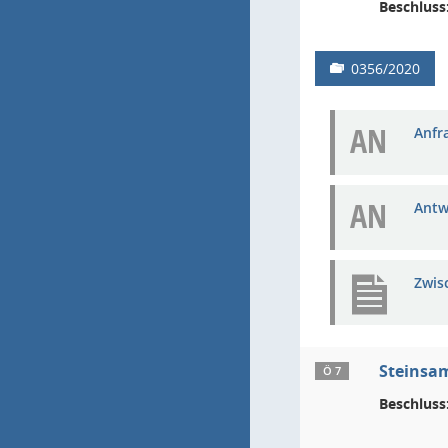
Beschluss
0356/2020
AN
Anfra
AN
Antw
Zwis
Steinsa
Ö 7
Beschluss