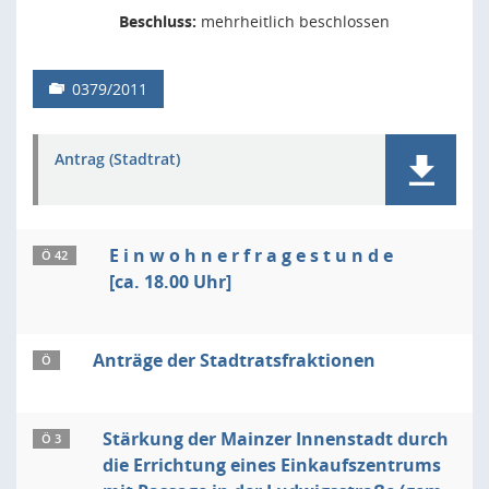
Beschluss:
mehrheitlich beschlossen
0379/2011
Antrag (Stadtrat)
E i n w o h n e r f r a g e s t u n d e
Ö 42
[ca. 18.00 Uhr]
Anträge der Stadtratsfraktionen
Ö
Stärkung der Mainzer Innenstadt durch
Ö 3
die Errichtung eines Einkaufszentrums