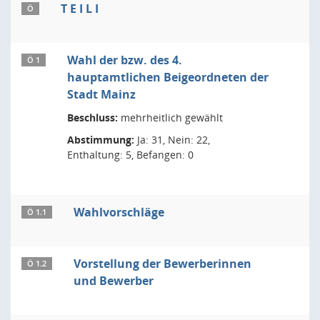
T E I L I
Ö
Wahl der bzw. des 4.
Ö 1
hauptamtlichen Beigeordneten der
Stadt Mainz
Beschluss:
mehrheitlich gewählt
Abstimmung:
Ja: 31, Nein: 22,
Enthaltung: 5, Befangen: 0
Wahlvorschläge
Ö 1.1
Vorstellung der Bewerberinnen
Ö 1.2
und Bewerber