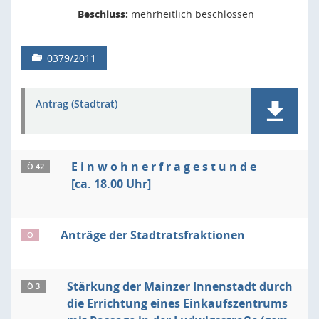
Beschluss:
mehrheitlich beschlossen
0379/2011
Antrag (Stadtrat)
E i n w o h n e r f r a g e s t u n d e
Ö 42
[ca. 18.00 Uhr]
Anträge der Stadtratsfraktionen
Ö
Stärkung der Mainzer Innenstadt durch
Ö 3
die Errichtung eines Einkaufszentrums