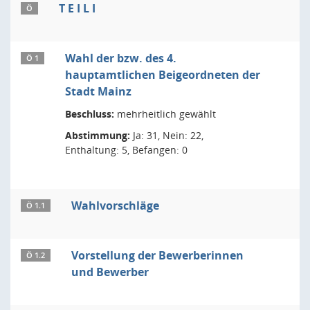
T E I L I
Ö
Wahl der bzw. des 4.
Ö 1
hauptamtlichen Beigeordneten der
Stadt Mainz
Beschluss:
mehrheitlich gewählt
Abstimmung:
Ja: 31, Nein: 22,
Enthaltung: 5, Befangen: 0
Wahlvorschläge
Ö 1.1
Vorstellung der Bewerberinnen
Ö 1.2
und Bewerber