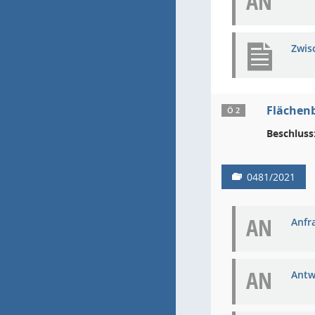
AN
Zwis
Flächenb
Ö 2
Beschluss
0481/2021
AN
Anfra
AN
Antw