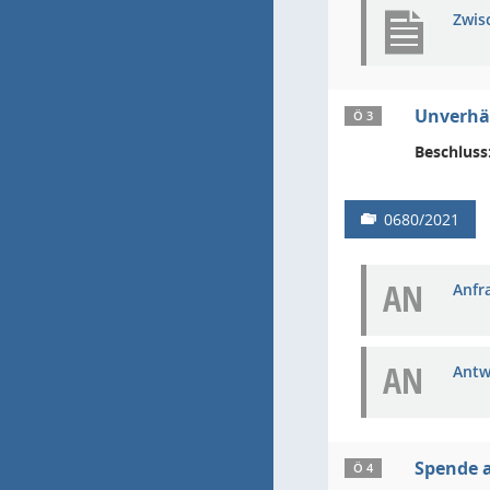
Zwis
Unverhä
Ö 3
Beschluss
0680/2021
AN
Anfra
AN
Antw
Spende 
Ö 4