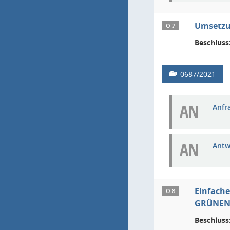
Umsetzu
Ö 7
Beschluss
0687/2021
AN
Anfra
AN
Antw
Einfache
Ö 8
GRÜNEN
Beschluss