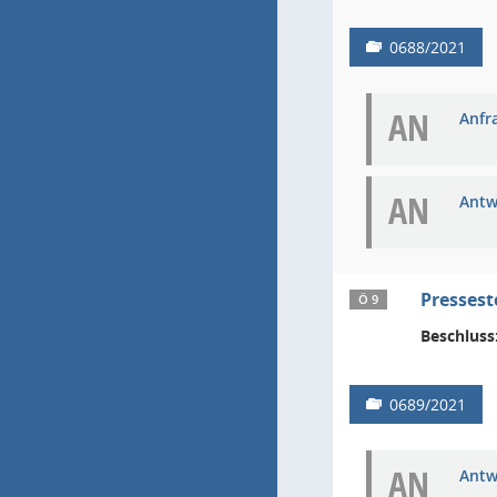
0688/2021
AN
Anfra
AN
Antw
Pressest
Ö 9
Beschluss
0689/2021
AN
Antw