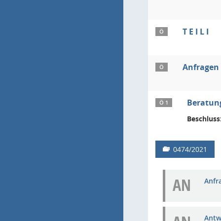
T E I L I
Ö
Anfragen
Ö
Beratung
Ö 1
Beschluss
0474/2021
AN
Anfra
Antw