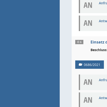
AN
Anfra
AN
Antw
Einsatz
Ö 6
Beschluss
0686/2021
AN
Anfra
AN
Antw