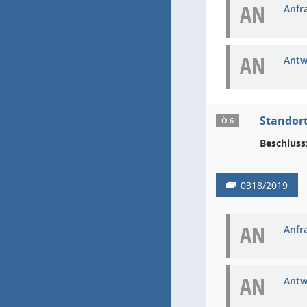
AN
Anfra
AN
Antw
Standort
Ö 6
Beschluss
0318/2019
AN
Anfra
AN
Antw