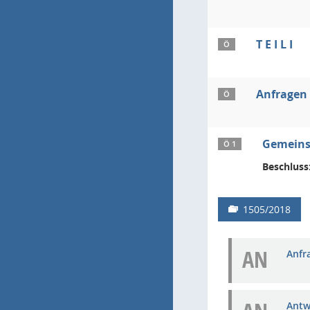
T E I L I
Ö
Anfragen
Ö
Gemeinsa
Ö 1
Beschluss
1505/2018
AN
Anfra
Antw