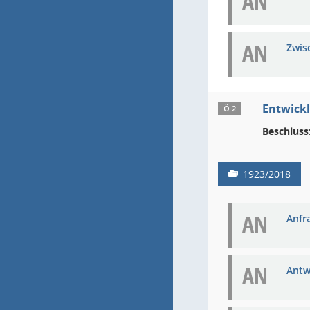
AN
AN
Zwis
Entwickl
Ö 2
Beschluss
1923/2018
AN
Anfra
AN
Antw