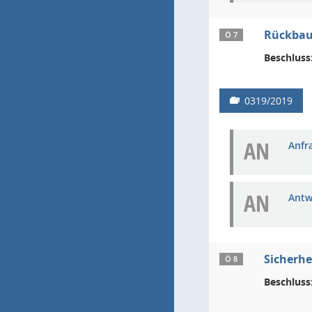
Rückbau 
Ö 7
Beschluss
0319/2019
AN
Anfra
AN
Antw
Sicherhe
Ö 8
Beschluss