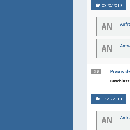
0320/2019
AN
Anfra
AN
Antw
Praxis d
Ö 9
Beschluss
0321/2019
AN
Anfra