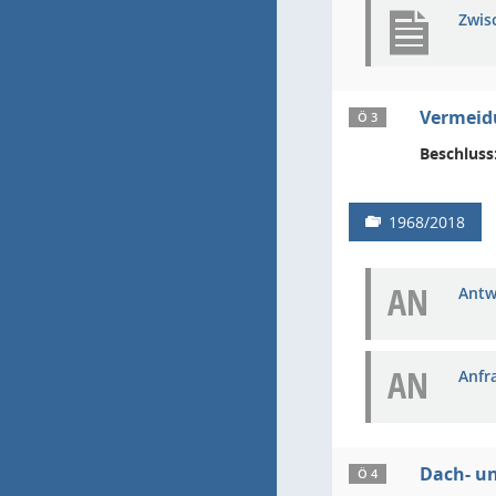
Zwis
Vermeid
Ö 3
Beschluss
1968/2018
AN
Antw
AN
Anfra
Dach- un
Ö 4