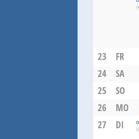
O
1
23
FR
24
SA
25
SO
26
MO
27
DI
O
1