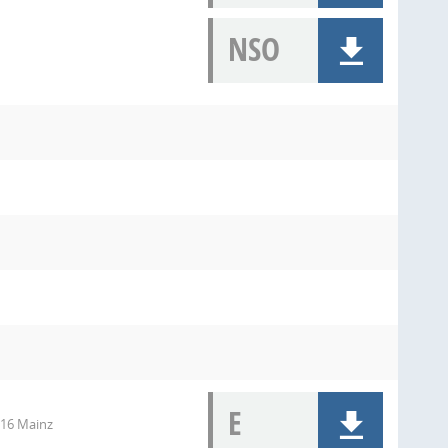
NSO
E
116 Mainz