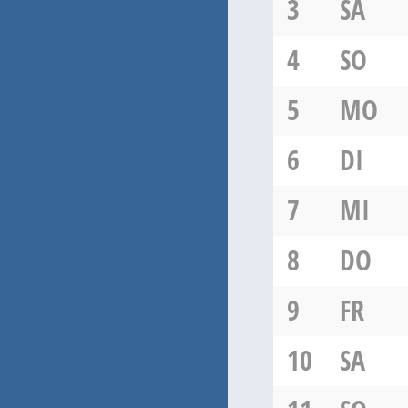
3
SA
4
SO
5
MO
6
DI
7
MI
8
DO
9
FR
10
SA