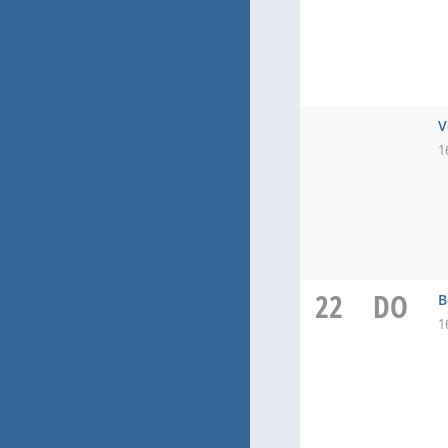
V
1
22
DO
B
1