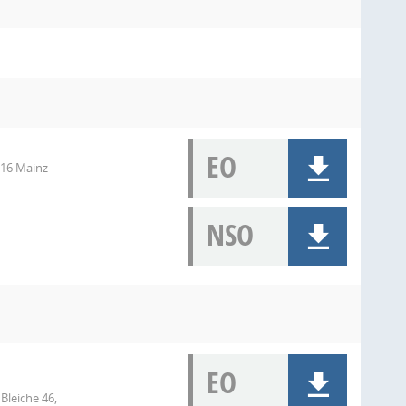
EO
116 Mainz
NSO
EO
Bleiche 46,