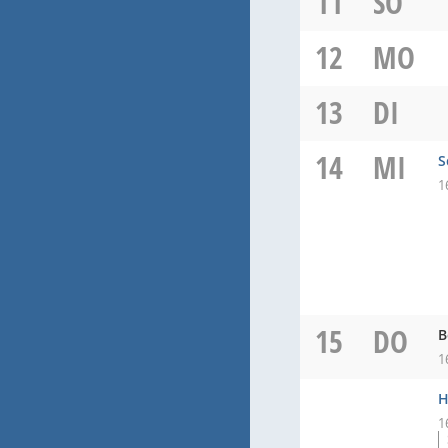
11
SO
12
MO
13
DI
14
MI
S
1
15
DO
B
1
H
1