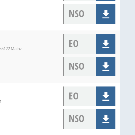
NSO
EO
 55122 Mainz
NSO
EO
z
NSO