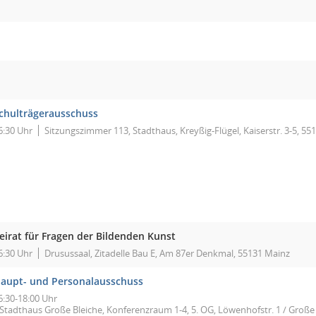
chulträgerausschuss
6:30 Uhr
Sitzungszimmer 113, Stadthaus, Kreyßig-Flügel, Kaiserstr. 3-5, 55
eirat für Fragen der Bildenden Kunst
6:30 Uhr
Drusussaal, Zitadelle Bau E, Am 87er Denkmal, 55131 Mainz
aupt- und Personalausschuss
6:30-18:00 Uhr
Stadthaus Große Bleiche, Konferenzraum 1-4, 5. OG, Löwenhofstr. 1 / Große 