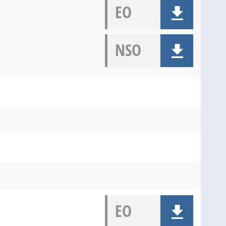
EO
NSO
EO