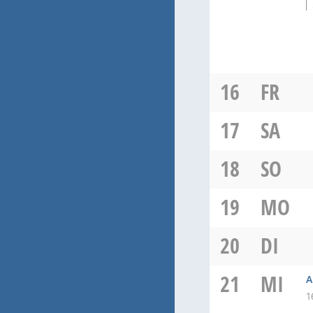
16
FR
17
SA
18
SO
19
MO
20
DI
21
MI
A
1