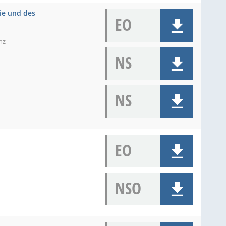
ie und des
EO
nz
NS
NS
EO
NSO