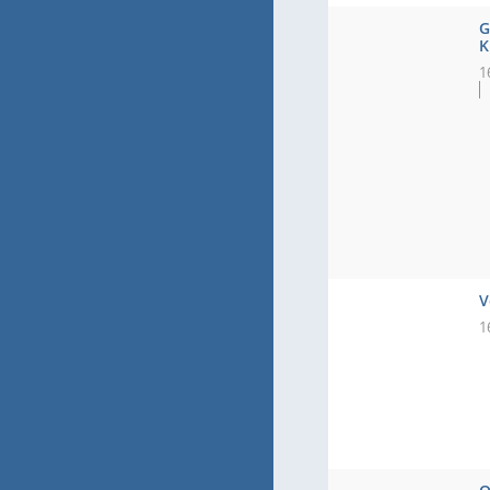
G
K
1
V
1