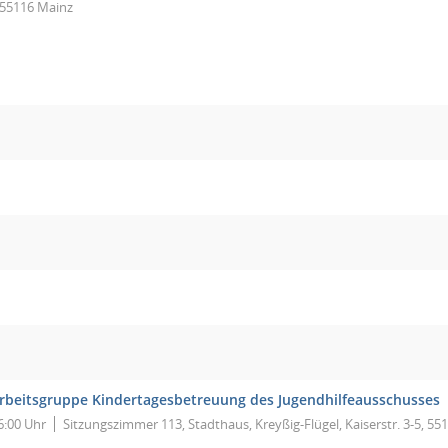
55116 Mainz
rbeitsgruppe Kindertagesbetreuung des Jugendhilfeausschusses
6:00 Uhr
Sitzungszimmer 113, Stadthaus, Kreyßig-Flügel, Kaiserstr. 3-5, 55