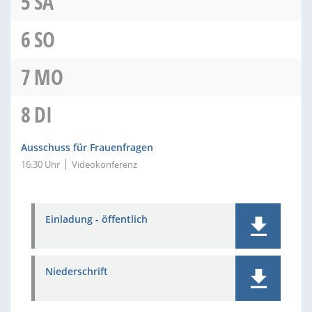
5
SA
6
SO
7
MO
8
DI
Ausschuss für Frauenfragen
16:30 Uhr
Videokonferenz
Einladung - öffentlich
Niederschrift