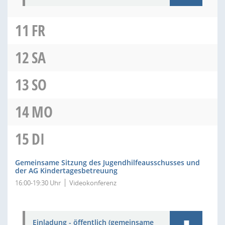
11
FR
12
SA
13
SO
14
MO
15
DI
Gemeinsame Sitzung des Jugendhilfeausschusses und
der AG Kindertagesbetreuung
16:00-19:30 Uhr
Videokonferenz
Einladung - öffentlich (gemeinsame