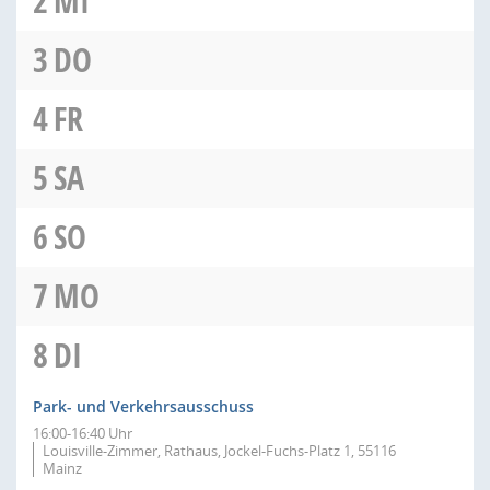
2
MI
3
DO
4
FR
5
SA
6
SO
7
MO
8
DI
Park- und Verkehrsausschuss
16:00-16:40 Uhr
Louisville-Zimmer, Rathaus, Jockel-Fuchs-Platz 1, 55116
Mainz