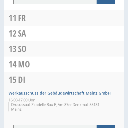
11
FR
12
SA
13
SO
14
MO
15
DI
Werkausschuss der Gebäudewirtschaft Mainz GmbH
16:00-17:00 Uhr
Drusussaal, Zitadelle Bau E, Am 87er Denkmal, 55131
Mainz