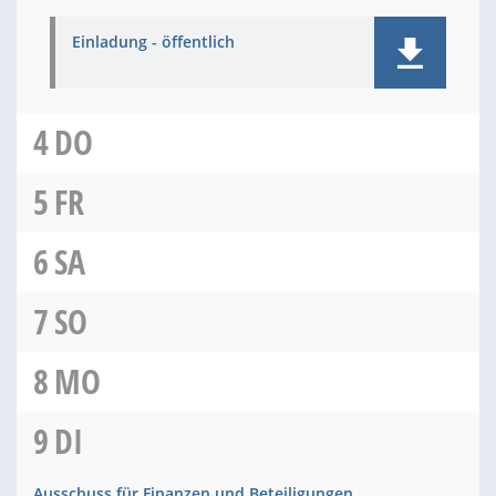
Einladung - öffentlich
4
DO
5
FR
6
SA
7
SO
8
MO
9
DI
Ausschuss für Finanzen und Beteiligungen