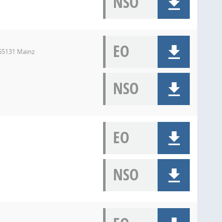
NSO
EO
 55131 Mainz
NSO
EO
NSO