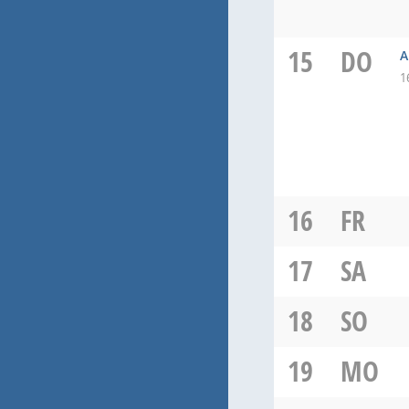
15
DO
A
1
16
FR
17
SA
18
SO
19
MO