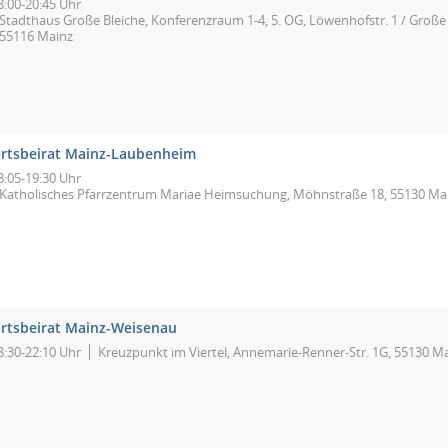
8:00-20:45 Uhr
Stadthaus Große Bleiche, Konferenzraum 1-4, 5. OG, Löwenhofstr. 1 / Große 
55116 Mainz
rtsbeirat Mainz-Laubenheim
8:05-19:30 Uhr
Katholisches Pfarrzentrum Mariae Heimsuchung, Möhnstraße 18, 55130 Ma
rtsbeirat Mainz-Weisenau
8:30-22:10 Uhr
Kreuzpunkt im Viertel, Annemarie-Renner-Str. 1G, 55130 M