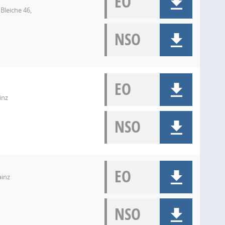
EO
Bleiche 46,
NSO
EO
inz
NSO
EO
ainz
NSO