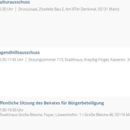
ulturausschuss
6:30 Uhr
Drusussaal, Zitadelle Bau E, Am 87er Denkmal, 55131 Mainz
ugendhilfeausschuss
6:35-17:45 Uhr
Sitzungszimmer 113, Stadthaus, Kreyßig-Flügel, Kaiserstr. 3
ffentliche Sitzung des Beirates für Bürgerbeteiligung
7:30-19:30 Uhr
Stadthaus Große Bleiche, Foyer, Löwenhofstr. 1 / Große Bleiche 46, 55116 M