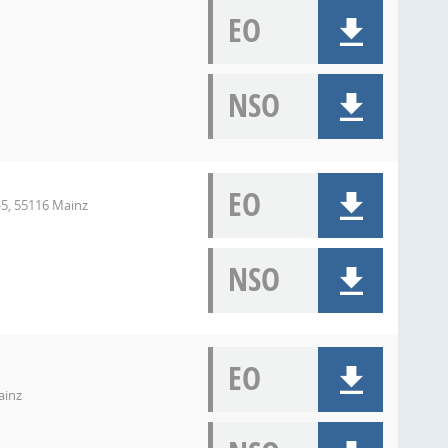
EO
NSO
EO
-5, 55116 Mainz
NSO
EO
ainz