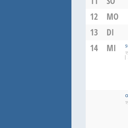
11
SO
12
MO
13
DI
14
MI
S
1
O
1