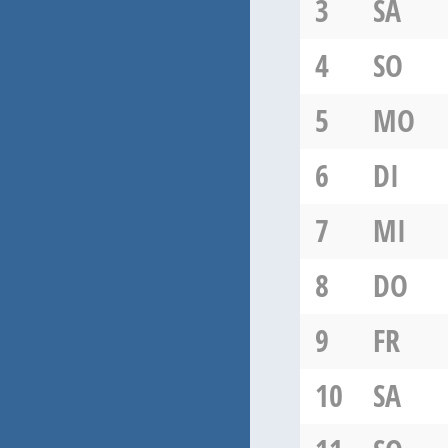
3
SA
4
SO
5
MO
6
DI
7
MI
8
DO
9
FR
10
SA