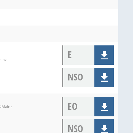
E
ainz
NSO
EO
8 Mainz
NSO