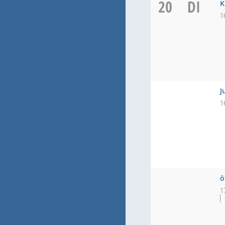
20
DI
K
1
J
1
ö
1