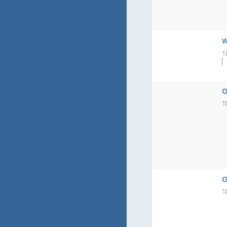
W
1
O
1
O
1