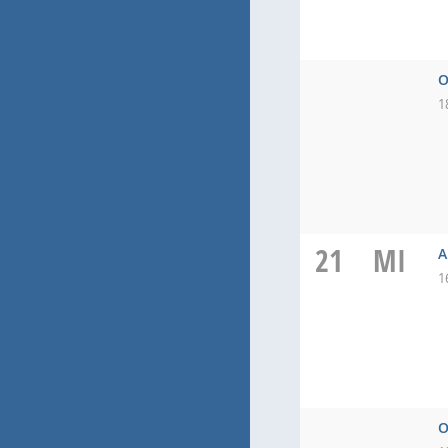
O
1
21
MI
A
1
O