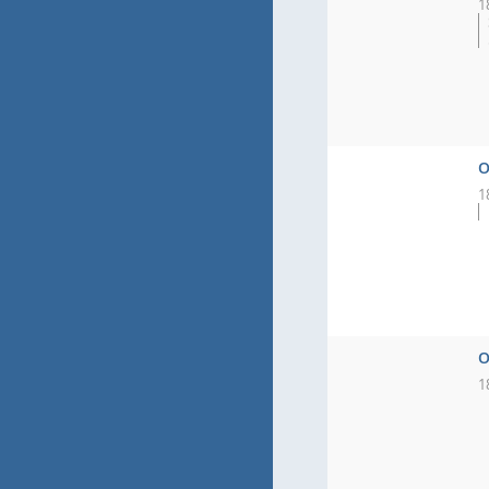
1
O
1
O
1