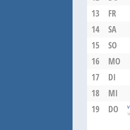
13
FR
14
SA
15
SO
16
MO
17
DI
18
MI
19
DO
V
1