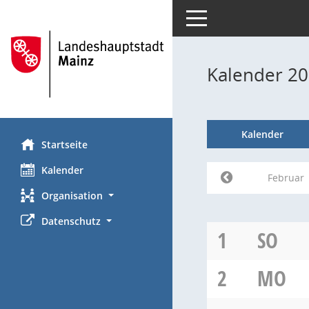
Toggle navigation
Kalender 20
Kalender
Startseite
Kalender
Februar
Organisation
Datenschutz
1
SO
2
MO