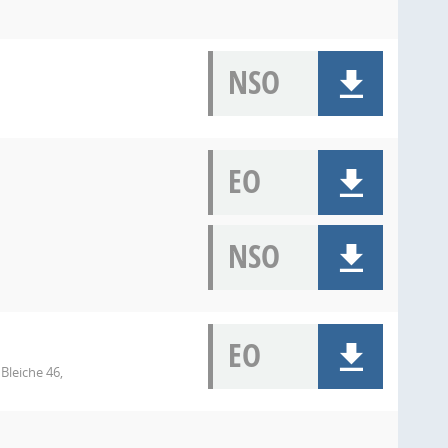
NSO
EO
NSO
EO
Bleiche 46,