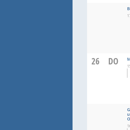
B
1
26
DO
M
1
G
u
O
1