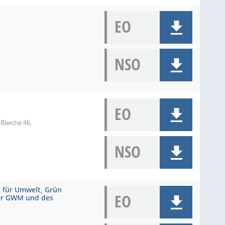
EO
NSO
EO
Bleiche 46,
NSO
 für Umwelt, Grün
EO
der GWM und des