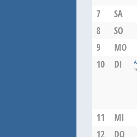
7
SA
8
SO
9
MO
10
DI
A
1
11
MI
12
DO