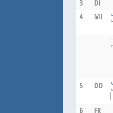
3
DI
4
MI
A
1
S
1
5
DO
B
1
6
FR