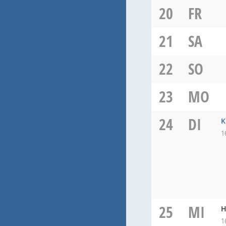
20
FR
21
SA
22
SO
23
MO
24
DI
K
1
25
MI
H
1