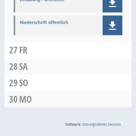
Niederschrift öffentlich
27
FR
28
SA
29
SO
30
MO
(Wird in
Software:
Sitzungsdienst
Session