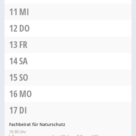
11
MI
12
DO
13
FR
14
SA
15
SO
16
MO
17
DI
Fachbeirat für Naturschutz
16:30 Uhr