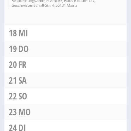
Besprechungszimmer Amt 67, Haus B Raum 127,
Geschwister-Scholl-Str. 4, 55131 Mainz
18
MI
19
DO
20
FR
21
SA
22
SO
23
MO
24
DI