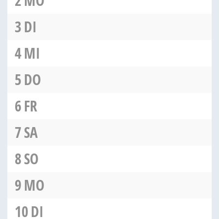
2
MO
3
DI
4
MI
5
DO
6
FR
7
SA
8
SO
9
MO
10
DI