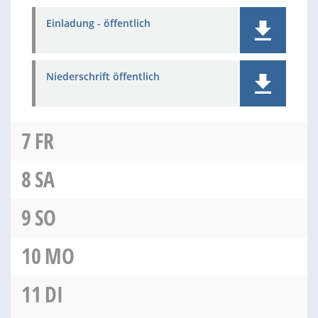
Einladung - öffentlich
Niederschrift öffentlich
7
FR
8
SA
9
SO
10
MO
11
DI