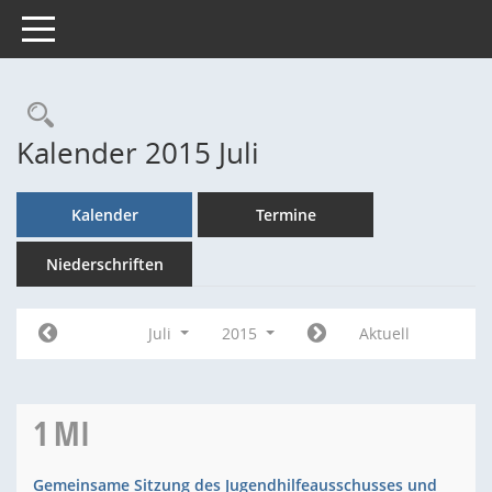
Toggle navigation
Rechercheauswahl
Kalender 2015 Juli
Kalender
Termine
Niederschriften
Juli
2015
Aktuell
1
MI
Gemeinsame Sitzung des Jugendhilfeausschusses und