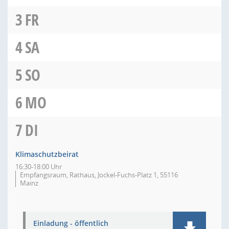
3
FR
4
SA
5
SO
6
MO
7
DI
Klimaschutzbeirat
16:30-18:00 Uhr
Empfangsraum, Rathaus, Jockel-Fuchs-Platz 1, 55116
Mainz
Einladung - öffentlich