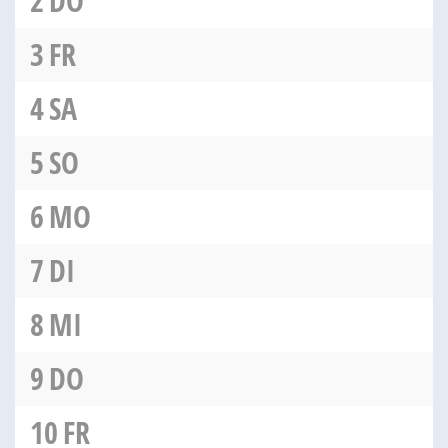
2
DO
3
FR
4
SA
5
SO
6
MO
7
DI
8
MI
9
DO
10
FR