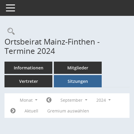
Toggle navigation
Rechercheauswahl
Ortsbeirat Mainz-Finthen -
Termine 2024
Informationen
Mitglieder
Vertreter
Sitzungen
Monat
September
2024
Aktuell
Gremium auswählen