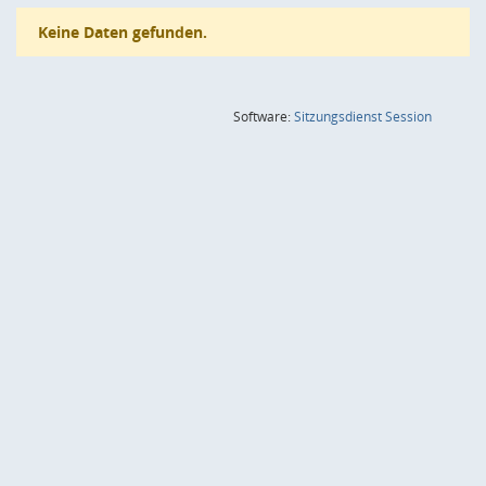
Keine Daten gefunden.
(Wird in
Software:
Sitzungsdienst
Session