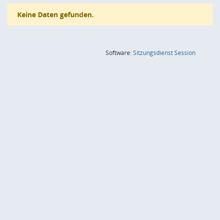
Keine Daten gefunden.
(Wird in
Software:
Sitzungsdienst
Session