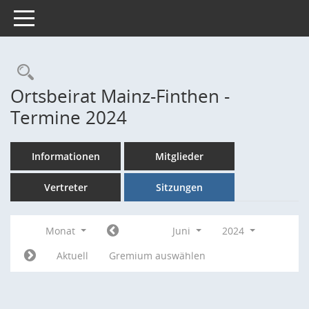
Toggle navigation
Rechercheauswahl
Ortsbeirat Mainz-Finthen -
Termine 2024
Informationen
Mitglieder
Vertreter
Sitzungen
Monat
Juni
2024
Aktuell
Gremium auswählen