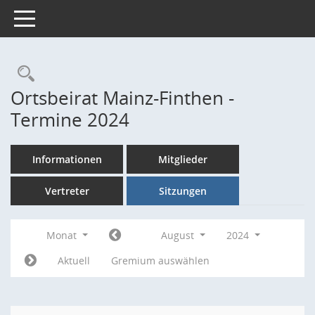
Toggle navigation
Rechercheauswahl
Ortsbeirat Mainz-Finthen -
Termine 2024
Informationen
Mitglieder
Vertreter
Sitzungen
Monat
August
2024
Aktuell
Gremium auswählen