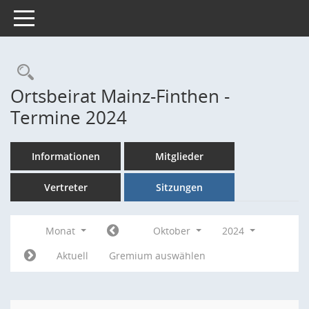
Toggle navigation
Rechercheauswahl
Ortsbeirat Mainz-Finthen -
Termine 2024
Informationen
Mitglieder
Vertreter
Sitzungen
Monat
Oktober
2024
Aktuell
Gremium auswählen