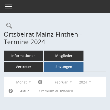
Toggle navigation
Rechercheauswahl
Ortsbeirat Mainz-Finthen -
Termine 2024
Informationen
Mitglieder
Vertreter
Sitzungen
Monat
Februar
2024
Aktuell
Gremium auswählen