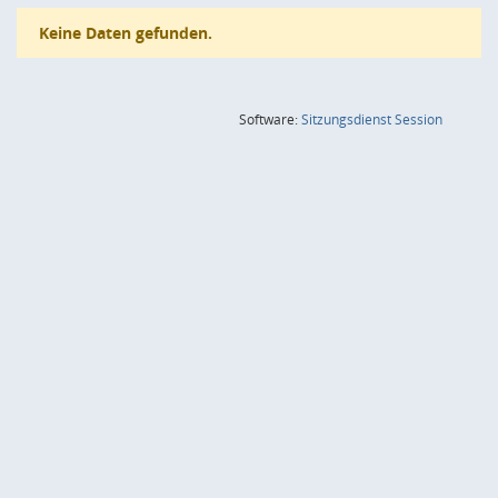
Keine Daten gefunden.
(Wird in
Software:
Sitzungsdienst
Session