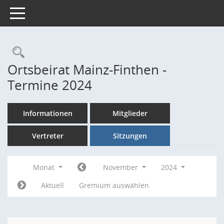
Toggle navigation
Rechercheauswahl
Ortsbeirat Mainz-Finthen -
Termine 2024
Informationen
Mitglieder
Vertreter
Sitzungen
Monat
November
2024
Aktuell
Gremium auswählen