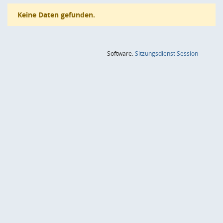
Keine Daten gefunden.
(Wird in
Software:
Sitzungsdienst
Session