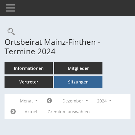
Toggle navigation
Rechercheauswahl
Ortsbeirat Mainz-Finthen -
Termine 2024
Informationen
Mitglieder
Vertreter
Sitzungen
Monat
Dezember
2024
Aktuell
Gremium auswählen