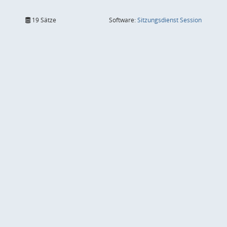
(Wird in
19 Sätze
Software:
Sitzungsdienst
Session