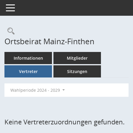
Toggle navigation
Rechercheauswahl
Ortsbeirat Mainz-Finthen
Informationen
Mitglieder
Vertreter
Sitzungen
Wahlperiode 2024 - 2029
Keine Vertreterzuordnungen gefunden.