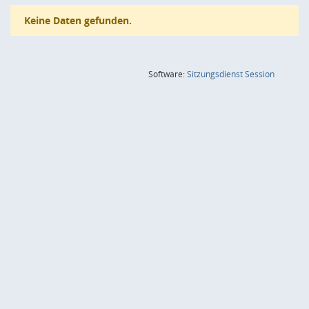
Keine Daten gefunden.
(Wird in
Software:
Sitzungsdienst
Session