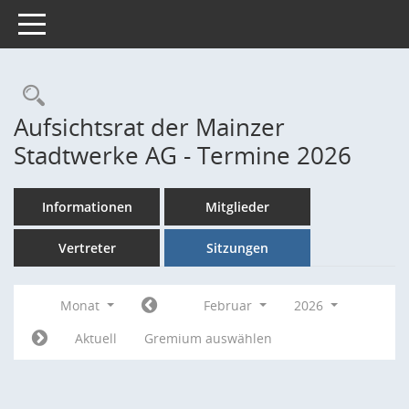
Toggle navigation
Rechercheauswahl
Aufsichtsrat der Mainzer
Stadtwerke AG - Termine 2026
Informationen
Mitglieder
Vertreter
Sitzungen
Monat
Februar
2026
Aktuell
Gremium auswählen