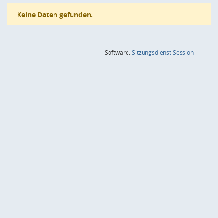
Keine Daten gefunden.
(Wird in
Software:
Sitzungsdienst
Session