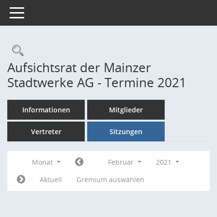
Toggle navigation
Rechercheauswahl
Aufsichtsrat der Mainzer
Stadtwerke AG - Termine 2021
Informationen
Mitglieder
Vertreter
Sitzungen
Monat
Februar
2021
Aktuell
Gremium auswählen