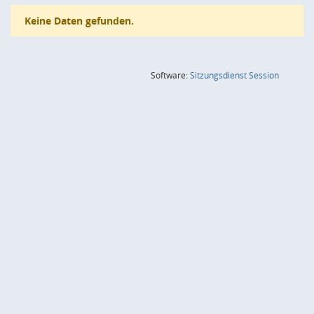
Keine Daten gefunden.
(Wird in
Software:
Sitzungsdienst
Session