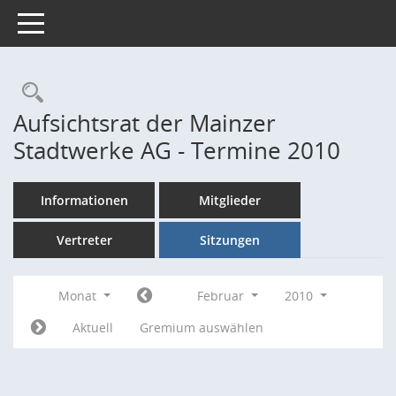
Toggle navigation
Rechercheauswahl
Aufsichtsrat der Mainzer
Stadtwerke AG - Termine 2010
Informationen
Mitglieder
Vertreter
Sitzungen
Monat
Februar
2010
Aktuell
Gremium auswählen