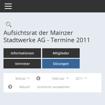
Toggle navigation
Rechercheauswahl
Aufsichtsrat der Mainzer
Stadtwerke AG - Termine 2011
Informationen
Mitglieder
Vertreter
Sitzungen
Monat
Februar
2011
Aktuell
Gremium auswählen