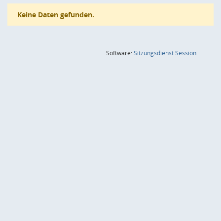
Keine Daten gefunden.
(Wird in
Software:
Sitzungsdienst
Session