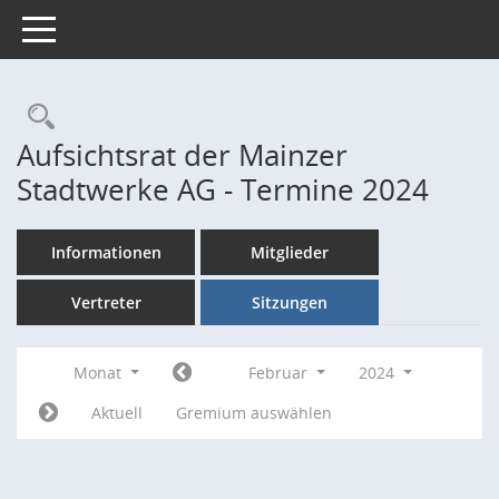
Toggle navigation
Rechercheauswahl
Aufsichtsrat der Mainzer
Stadtwerke AG - Termine 2024
Informationen
Mitglieder
Vertreter
Sitzungen
Monat
Februar
2024
Aktuell
Gremium auswählen