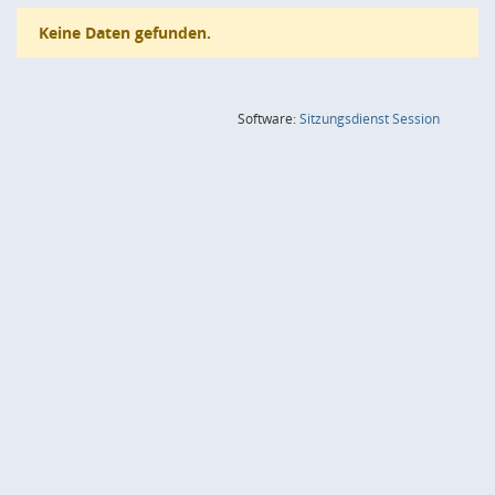
Keine Daten gefunden.
(Wird in
Software:
Sitzungsdienst
Session