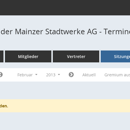
t der Mainzer Stadtwerke AG - Termi
Mitglieder
Vertreter
Sitzung
Februar
2013
Aktuell
Gremium au
den.