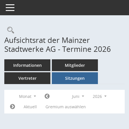
Toggle navigation
Rechercheauswahl
Aufsichtsrat der Mainzer
Stadtwerke AG - Termine 2026
Informationen
Mitglieder
Vertreter
Sitzungen
Monat
Juni
2026
Aktuell
Gremium auswählen