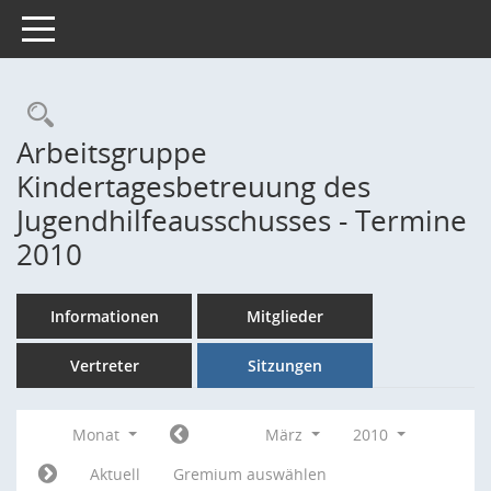
Toggle navigation
Rechercheauswahl
Arbeitsgruppe
Kindertagesbetreuung des
Jugendhilfeausschusses - Termine
2010
Informationen
Mitglieder
Vertreter
Sitzungen
Monat
März
2010
Aktuell
Gremium auswählen