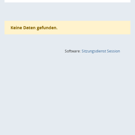
Keine Daten gefunden.
(Wird in
Software:
Sitzungsdienst
Session