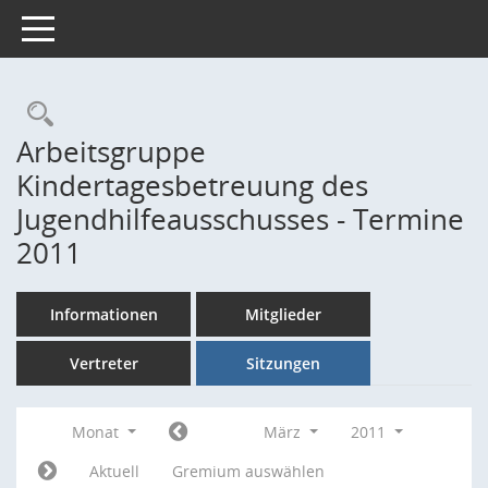
Toggle navigation
Rechercheauswahl
Arbeitsgruppe
Kindertagesbetreuung des
Jugendhilfeausschusses - Termine
2011
Informationen
Mitglieder
Vertreter
Sitzungen
Monat
März
2011
Aktuell
Gremium auswählen