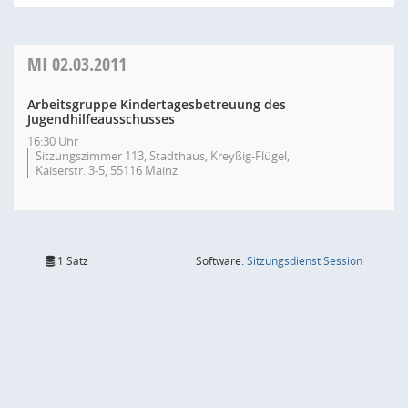
MI
02.03.2011
Arbeitsgruppe Kindertagesbetreuung des
Jugendhilfeausschusses
16:30 Uhr
Sitzungszimmer 113, Stadthaus, Kreyßig-Flügel,
Kaiserstr. 3-5, 55116 Mainz
(Wird in
1 Satz
Software:
Sitzungsdienst
Session