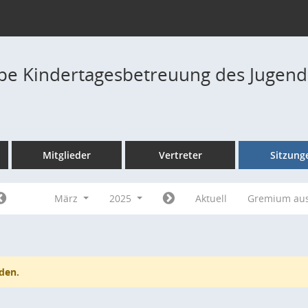
pe Kindertagesbetreuung des Jugend
Mitglieder
Vertreter
Sitzung
März
2025
Aktuell
Gremium au
den.