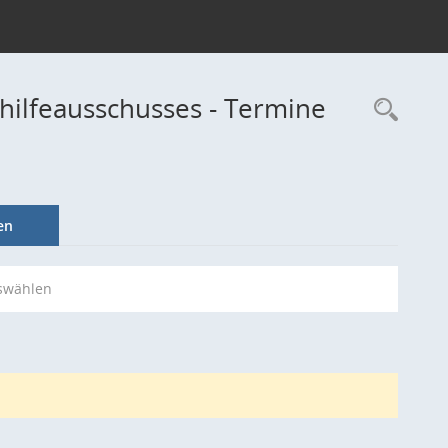
hilfeausschusses - Termine
Rec
en
swählen