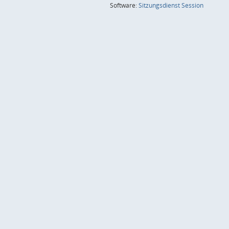
(Wird in
Software:
Sitzungsdienst
Session