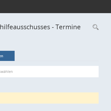
hilfeausschusses - Termine
Rec
en
swählen