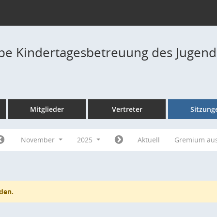
pe Kindertagesbetreuung des Jugend
Mitglieder
Vertreter
Sitzung
November
2025
Aktuell
Gremium au
den.