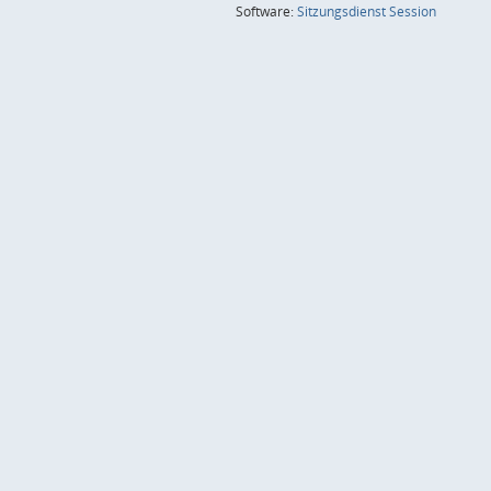
(Wird in
Software:
Sitzungsdienst
Session