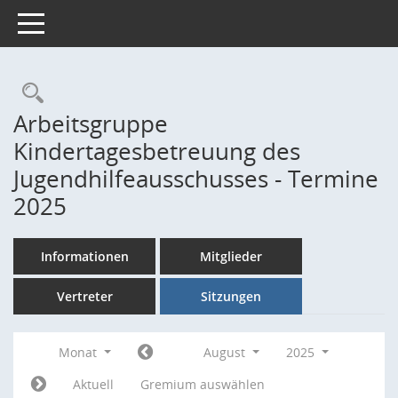
Toggle navigation
Rechercheauswahl
Arbeitsgruppe
Kindertagesbetreuung des
Jugendhilfeausschusses - Termine
2025
Informationen
Mitglieder
Vertreter
Sitzungen
Monat
August
2025
Aktuell
Gremium auswählen