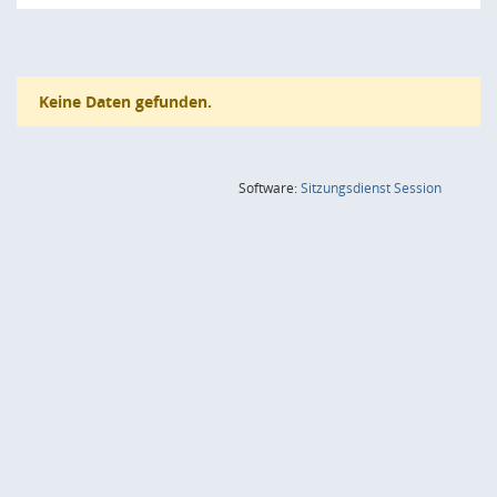
Keine Daten gefunden.
(Wird in
Software:
Sitzungsdienst
Session