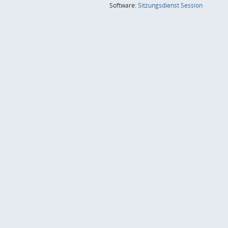
(Wird in
Software:
Sitzungsdienst
Session