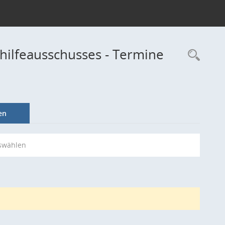
hilfeausschusses - Termine
Rec
en
swählen