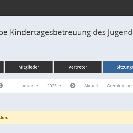
pe Kindertagesbetreuung des Jugend
Mitglieder
Vertreter
Sitzung
Januar
2025
Aktuell
Gremium au
den.