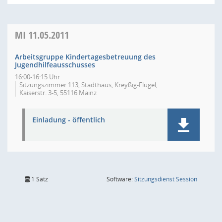
MI
11.05.2011
Arbeitsgruppe Kindertagesbetreuung des
Jugendhilfeausschusses
16:00-16:15 Uhr
Sitzungszimmer 113, Stadthaus, Kreyßig-Flügel,
Kaiserstr. 3-5, 55116 Mainz
Einladung - öffentlich
(Wird in
1 Satz
Software:
Sitzungsdienst
Session