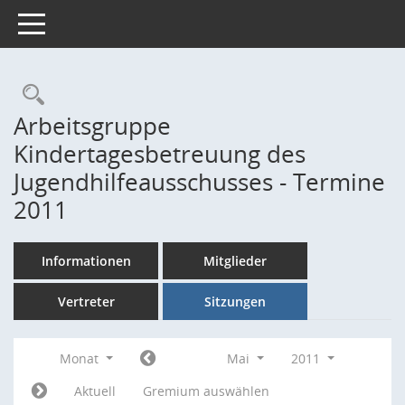
Toggle navigation
Rechercheauswahl
Arbeitsgruppe
Kindertagesbetreuung des
Jugendhilfeausschusses - Termine
2011
Informationen
Mitglieder
Vertreter
Sitzungen
Monat
Mai
2011
Aktuell
Gremium auswählen