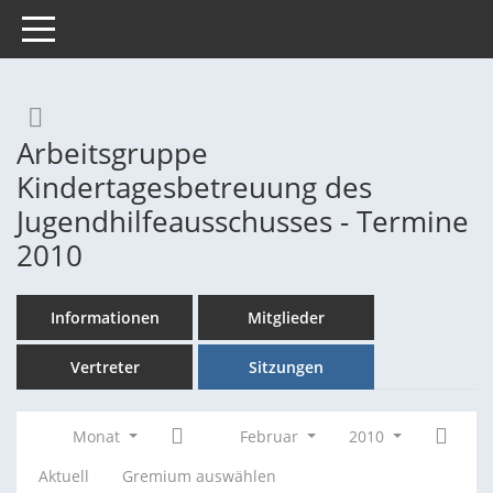
Toggle navigation
Rechercheauswahl
Arbeitsgruppe
Kindertagesbetreuung des
Jugendhilfeausschusses - Termine
2010
Informationen
Mitglieder
Vertreter
Sitzungen
Monat
Februar
2010
Aktuell
Gremium auswählen