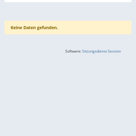
Keine Daten gefunden.
(Wird in
Software:
Sitzungsdienst
Session