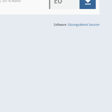
EO
-5, 55116 Mainz
(Wird in
Software:
Sitzungsdienst
Session