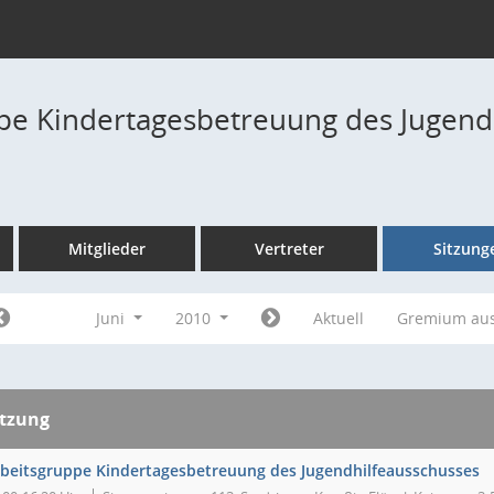
pe Kindertagesbetreuung des Jugend
Mitglieder
Vertreter
Sitzung
Juni
2010
Aktuell
Gremium au
itzung
beitsgruppe Kindertagesbetreuung des Jugendhilfeausschusses