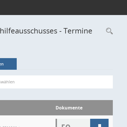
hilfeausschusses - Termine
Rec
en
swählen
Dokumente