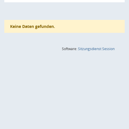
Keine Daten gefunden.
(Wird in
Software:
Sitzungsdienst
Session