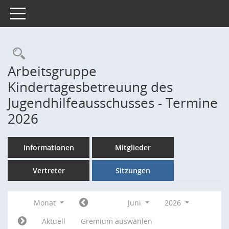
Toggle navigation
Rechercheauswahl
Arbeitsgruppe
Kindertagesbetreuung des
Jugendhilfeausschusses - Termine
2026
Informationen
Mitglieder
Vertreter
Sitzungen
Monat
Juni
2026
Aktuell
Gremium auswählen