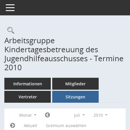
Toggle navigation
Rechercheauswahl
Arbeitsgruppe
Kindertagesbetreuung des
Jugendhilfeausschusses - Termine
2010
Informationen
Mitglieder
Vertreter
Sitzungen
Monat
Juli
2010
Aktuell
Gremium auswählen