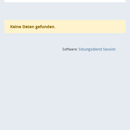
Keine Daten gefunden.
(Wird in
Software:
Sitzungsdienst
Session