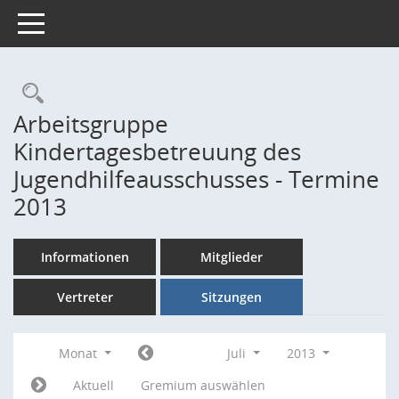
Toggle navigation
Rechercheauswahl
Arbeitsgruppe
Kindertagesbetreuung des
Jugendhilfeausschusses - Termine
2013
Informationen
Mitglieder
Vertreter
Sitzungen
Monat
Juli
2013
Aktuell
Gremium auswählen