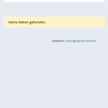
Keine Daten gefunden.
(Wird in
Software:
Sitzungsdienst
Session