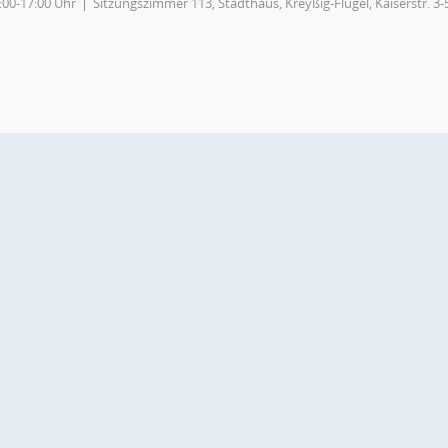
:00-17:00 Uhr
Sitzungszimmer 113, Stadthaus, Kreyßig-Flügel, Kaiserstr. 3