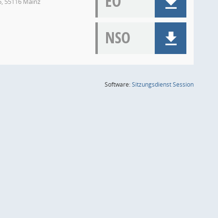
EO
-5, 55116 Mainz
NSO
(Wird in
Software:
Sitzungsdienst
Session