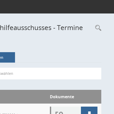
hilfeausschusses - Termine
Rec
en
swählen
Dokumente