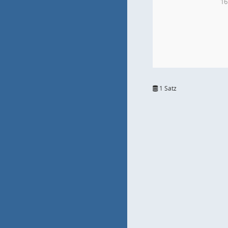
16
1 Satz