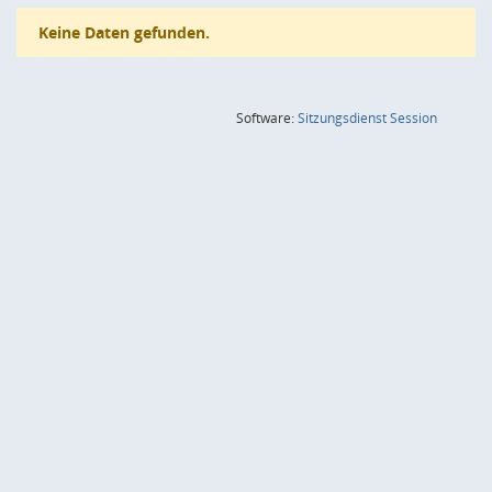
Keine Daten gefunden.
(Wird in
Software:
Sitzungsdienst
Session