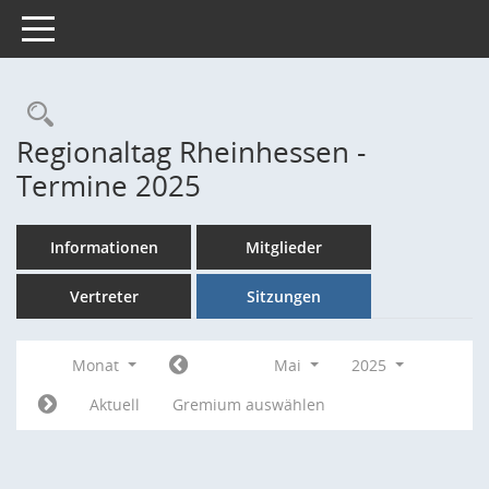
Toggle navigation
Rechercheauswahl
Regionaltag Rheinhessen -
Termine 2025
Informationen
Mitglieder
Vertreter
Sitzungen
Monat
Mai
2025
Aktuell
Gremium auswählen