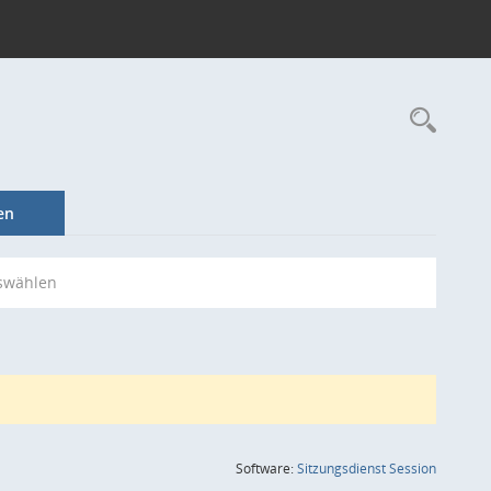
Rec
en
swählen
(Wird in
Software:
Sitzungsdienst
Session