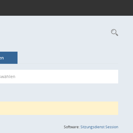
Rec
en
swählen
(Wird in
Software:
Sitzungsdienst
Session